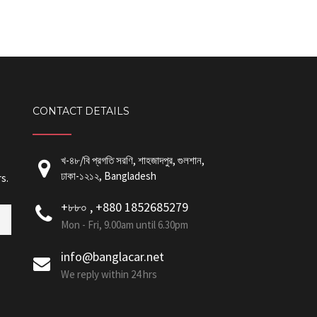
CONTACT DETAILS
খ-৪৮/বি প্রগতি সরণি, শাহজাদপুর, গুলশান,
ঢাকা-১২১২, Bangladesh
s.
+৮৮০ , +880 1852685279
Mon - Fri, 9.00am until 6.30pm
info@banglacar.net
We reply within 24 hrs