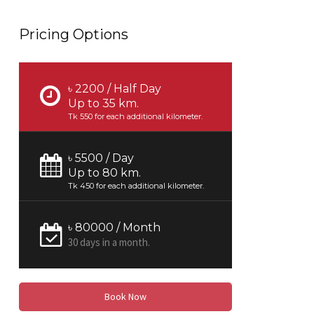
Pricing Options
৳ 2200 / Half Day
Up to 35 km.
Tk 550 for each additional kilometer.
৳ 5500 / Day
Up to 80 km.
Tk 450 for each additional kilometer.
৳ 80000 / Month
30 days in a month.
Book Now